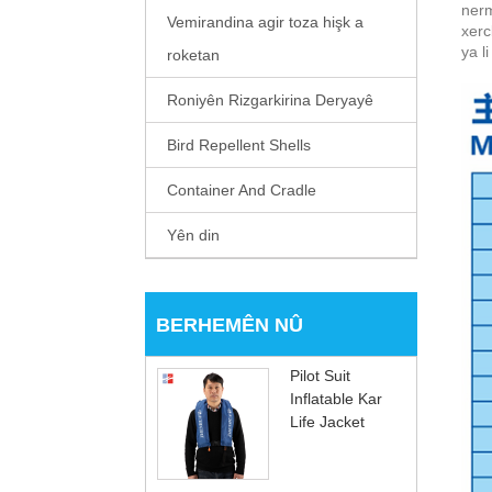
nerm
Vemirandina agir toza hişk a
xerc
ya l
roketan
Roniyên Rizgarkirina Deryayê
Bird Repellent Shells
Container And Cradle
Yên din
BERHEMÊN NÛ
Pilot Suit
Inflatable Kar
Life Jacket