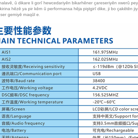
alavê, û dikare li gorî hewcedariyên bikarhêner çareseriyên xwerû peyd
kirina hêzê ya pir kêm û performansa hêja piştgirî dike, ji bo çakêtên j
i ser gemiyê maqûl e.