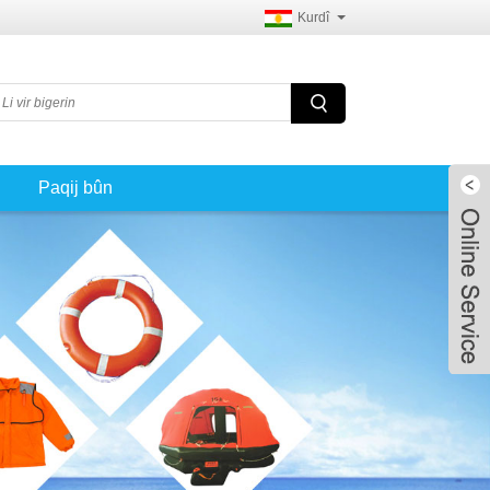
Kurdî
Paqij bûn