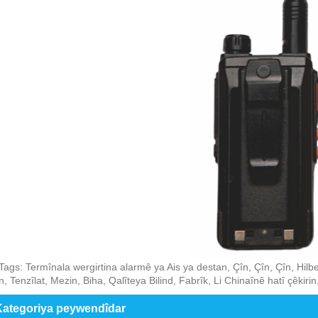
Tags: Termînala wergirtina alarmê ya Ais ya destan, Çîn, Çîn, Çîn, Hilbe
în, Tenzîlat, Mezin, Biha, Qalîteya Bilind, Fabrîk, Li Chinaînê hatî çêkirin
ategoriya peywendîdar