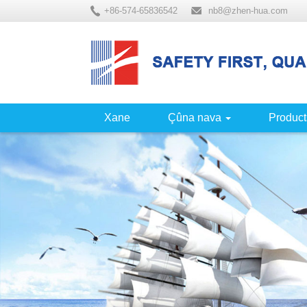
+86-574-65836542
nb8@zhen-hua.com
Xane
Çûna nava
Product