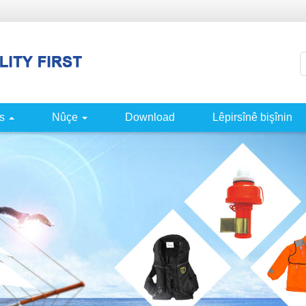
s
Nûçe
Download
Lêpirsînê bişînin