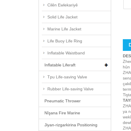
Cilên Ewlekariyê
Solid Life Jacket
Marine Life Jacket
Life Buoy Life Ring
D
Inflatable Waistband
DES
Zhen
Inflatable Liferaft
hûn 
ZHAI
Tpu Life-saving Valve
sena
çakê
Rubber Life-saving Valve
term
Tişt
TAY
Pneumatic Thrower
ZHAI
ya n
Nîşana Fire Marine
wekî
dewl
Jiyan-rizgarkirina Positioning
ZHAI