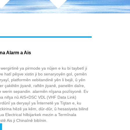
na Alarm a Ais
ergirtinê ya pirmode ya nûjen e ku bi taybetî ji
e hatî pêşve xistin ji bo senaryoyên gol, çemên
yayî, platformên xebitandinê yên li bejê, û yên
ser çakêtên jiyanê, raftên jiyanê, panelên daîre,
e werin sepandin. alarmên nîşana pozîsyonê. Ev
geha nifşa nû AIS+DSC VDL (VHF Data Link)
rdûnî ya deryayî ya Înternetê ya Tiştan e, ku
ckirina hêzê ya kêm, dûr-dûr, û hesasiyeta bilind
a Electrical hilbijarkek mezin a Termînala
tê Ais ji Chinaînê bibînin.