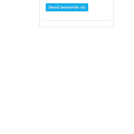
Hemû berhemên nû