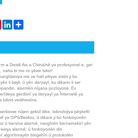
tsApp
Pinterest
LinkedIn
Share
rm a Destê Ais a Chinaînê ya profesyonel e, ger
, naha bi me re şêwir bikin!
argîdaniya me ve hatî pêşve xistin ji bo
 li bejê, û yên deryayî, ku dikarin li ser
 sepandin. alarmên nîşana pozîsyonê. Ev
erîdeya gerdûnî ya deryayî ya Înternetê ya
a bilind vedihewîne.
rbixwe nûjen qebûl dike, teknolojiya pêşkeftî
alî ya GPS/Beidou, û dikare ji bo fonksiyonên
ilez û bersiva alarmê, navgînên bernamekirî yên
 rewşa alarmê, û fonksiyonên din.
vî algorîtmayên bingehîn û protokolên