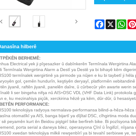
Facebook
X
Wha
anasîna hilberê
TPÊKÊN BERHEMÊ:
hua Electrical yek ji pîşesazker û dabînkerên Termînala Wergirtina Ala
li Termînala Wergirtina Alarm a Destî ya Destê ya bi bihayê kêm digerin
S100 termînalek wergirtinê ya pirmode ya nûjen e ku bi taybetî ji hêla p
ryoyên gol, çemên hundurîn, keştiyên deryayî, platformên xebitandinê yên
tên jiyanê, raftên jiyanê, panelên daîre, û cûrbecûr yên awarte werin
înalê li ser bingeha nifşa nû AIS+DSC VDL (VHF Data Link) protokola g
an e, ku mezinahiya piçûk, xerckirina hêzê ya kêm, dûr-dûr, û hesasiyet
BETÊN PERFORMANCE:
S100 teknolojiya radyoya nermalava-performansa bilind-a-hêza-hêza se
asîna otomatîkî ya AIS, banga bijartî ya dîjîtal DSC, cîhgirtina moda du
 sê peyamên kurt ên Beidou piştgirî bike berfireh bike. Bi pozîsyona b
emend, porta serial a daneya bilez, operasyona Çînî û Îngilîzî, nîşana
S100 xwedan teknolojiya milkê rewşenbîrî ya bi tevahî serbixwe ye, te