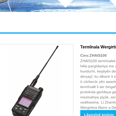
Termînala Wergirti
Cins:ZHAIS100
ZHAIS100 termînalek w
hêla pargîdaniya me v
hundurîn, keştiyên der
deryayî, ku dikarin li 
û cûrbecûr yên awart
termînalê li ser bin
protokola gerîdeya ge
mezinahiya piçûk, xer
vedihewîne. Li Zhenhu
Wergirtina Alarm a Des
Lêpirsînê bişînin