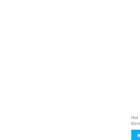
Hot 
Kirr
K