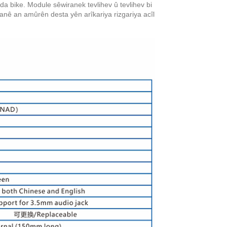
a bike. Module sêwiranek tevlihev û tevlihev bi
iyanê an amûrên desta yên arîkariya rizgariya acîl