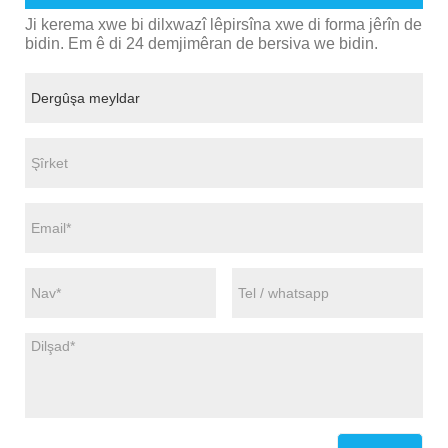
Ji kerema xwe bi dilxwazî ​​​​lêpirsîna xwe di forma jêrîn de
bidin. Em ê di 24 demjimêran de bersiva we bidin.