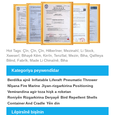
Hot Tags: Çîn, Çîn, Çîn, Hilberîner, Mezinahî, Li Stock,
Xweserî, Bihayê Kêm, Kirrîn, Tenzîlat, Mezin, Biha, Qalîteya
Bilind, Fabrîk, Made Li Chinaînê, Biha
Kategoriya peywendîdar
Berdilka ajnê
Inflatable Liferaft
Pneumatic Thrower
Nîşana Fire Marine
Jiyan-rizgarkirina Positioning
Vemirandina agir toza hişk a roketan
Roniyên Rizgarkirina Deryayê
Bird Repellent Shells
Container And Cradle
Yên din
Lêpirsînê bişînin