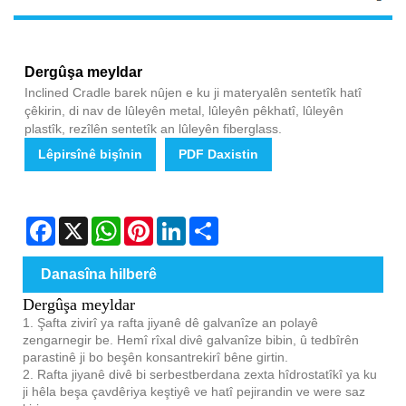
Dergûşa meyldar
Inclined Cradle barek nûjen e ku ji materyalên sentetîk hatî
çêkirin, di nav de lûleyên metal, lûleyên pêkhatî, lûleyên
plastîk, rezîlên sentetîk an lûleyên fiberglass.
Lêpirsînê bişînin
PDF Daxistin
Facebook
X
WhatsApp
Pinterest
LinkedIn
Share
Danasîna hilberê
Dergûşa meyldar
1. Şafta zivirî ya rafta jiyanê dê galvanîze an polayê
zengarnegir be. Hemî rîxal divê galvanîze bibin, û tedbîrên
parastinê ji bo beşên konsantrekirî bêne girtin.
2. Rafta jiyanê divê bi serbestberdana zexta hîdrostatîkî ya ku
ji hêla beşa çavdêriya keştiyê ve hatî pejirandin ve were saz