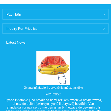
Paqij bûn
Inquiry For Pricelist
Latest News
Jiyana inflatable li deryayê jiyanê xelas dike
2024/10/21
Jiyana inflatable ji bo hevdîtina hemî rêzikên ewlehiya navneteweyî,
di nav de solên (ewlehiya jiyanê li deryayê) hevdîtin. Van
standardan di nav şert û mercên giran ên hewayê de qewimîn û li