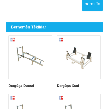
nermijîn
Berhemên Têkildar
Dergûşa Ducarî
Dergûşa Xanî