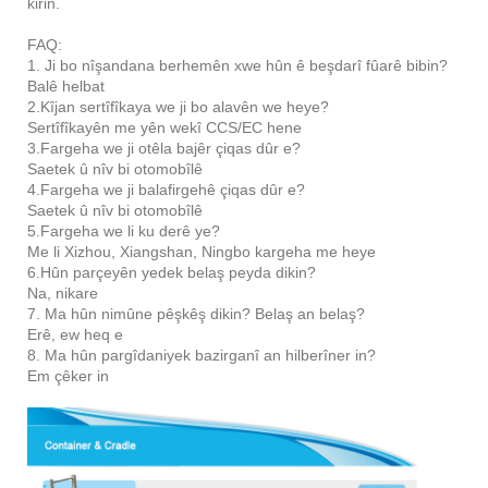
kirin.
FAQ:
1. Ji bo nîşandana berhemên xwe hûn ê beşdarî fûarê bibin?
Balê helbat
2.Kîjan sertîfîkaya we ji bo alavên we heye?
Sertîfîkayên me yên wekî CCS/EC hene
3.Fargeha we ji otêla bajêr çiqas dûr e?
Saetek û nîv bi otomobîlê
4.Fargeha we ji balafirgehê çiqas dûr e?
Saetek û nîv bi otomobîlê
5.Fargeha we li ku derê ye?
Me li Xizhou, Xiangshan, Ningbo kargeha me heye
6.Hûn parçeyên yedek belaş peyda dikin?
Na, nikare
7. Ma hûn nimûne pêşkêş dikin? Belaş an belaş?
Erê, ew heq e
8. Ma hûn pargîdaniyek bazirganî an hilberîner in?
Em çêker in